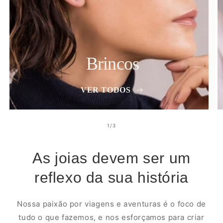
Brincos
VER TODOS
de
1
/
3
As joias devem ser um
reflexo da sua história
Nossa paixão por viagens e aventuras é o foco de
tudo o que fazemos, e nos esforçamos para criar